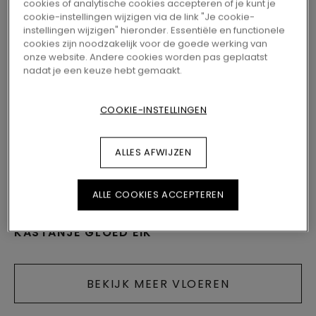
cookies of analytische cookies accepteren of je kunt je
cookie-instellingen wijzigen via de link "Je cookie-
instellingen wijzigen" hieronder. Essentiële en functionele
cookies zijn noodzakelijk voor de goede werking van
onze website. Andere cookies worden pas geplaatst
nadat je een keuze hebt gemaakt.
COOKIE-INSTELLINGEN
ALLES AFWIJZEN
LAMINAAT
LAMINAAT
VISBY UC
ALLE COOKIES ACCEPTEREN
LILLEHAMMER PRO UC
L0371-08474
L0274-08306
LINNEN GRIJZE EIK
KASTANJE GLOED EIK
BEKIJK MEER VLOEREN