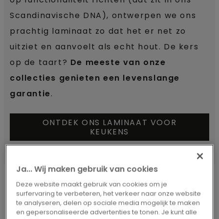
Scandinavische DNA), ontwerpen we ons
prachtig laminaat zo dat het er net zo
uitziet en aanvoelt als echt hout. De kers
op de taart?
De meeste van onze
collecties genieten een levenslange
garantie
.
ONTDEK ONS LAMINAAT VOOR
KEUKENS
Ja... Wij maken gebruik van cookies
Deze website maakt gebruik van cookies om je
surfervaring te verbeteren, het verkeer naar onze website
te analyseren, delen op sociale media mogelijk te maken
KEUKEN LAMINAAT
en gepersonaliseerde advertenties te tonen. Je kunt alle