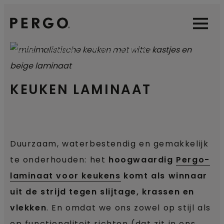
Open sear
Open
HOME
LAMINAAT
KEUKEN LAMINAAT
KEUKEN LAMINAAT
Duurzaam, waterbestendig en gemakkelijk
te onderhouden: het
hoogwaardig
Pergo-
laminaat voor keukens
komt als winnaar
uit de strijd tegen slijtage, krassen en
vlekken
. En omdat we ons zowel op stijl als
op functionaliteit richten (dat zit in ons