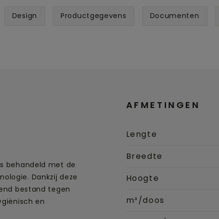
Design
Productgegevens
Documenten
AFMETINGEN
Lengte
Breedte
 is behandeld met de
ologie. Dankzij deze
Hoogte
ekend bestand tegen
m²/doos
ygiënisch en