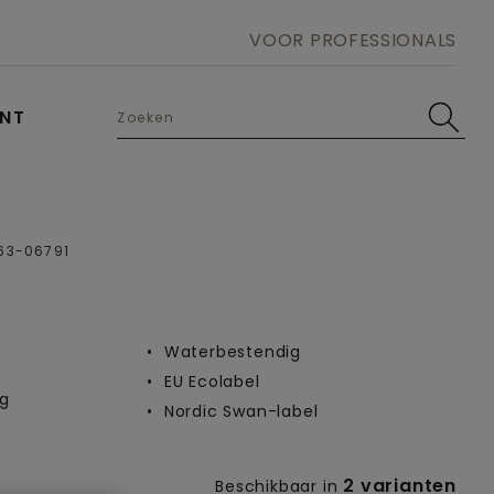
VOOR PROFESSIONALS
UNT
Open image in lightbox
63-06791
Waterbestendig
EU Ecolabel
g
Nordic Swan-label
2 varianten
Beschikbaar in