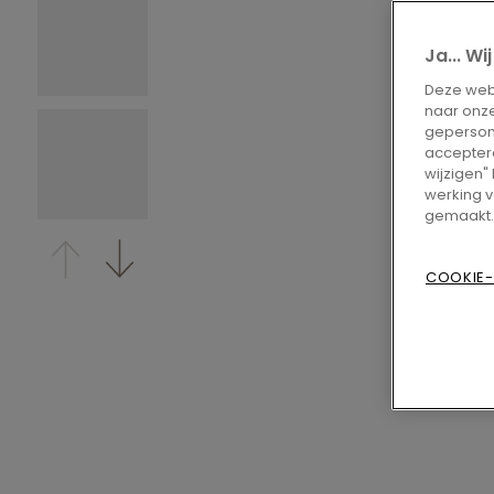
Ja... W
Deze webs
naar onze
gepersona
accepteren
wijzigen"
werking v
gemaakt.
COOKIE-