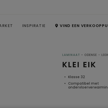
ARKET
INSPIRATIE
VIND EEN VERKOOPP
Open image in lightbox
LAMINAAT
ODENSE
L03
KLEI EIK
Klasse 32
Compatibel met
ondervloerverwarmin