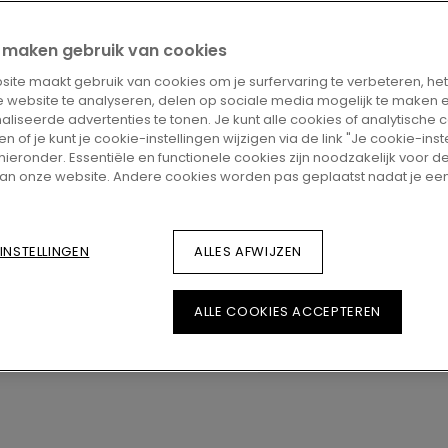
ZOEK EEN VERKOO
ij maken gebruik van cookies
ite maakt gebruik van cookies om je surfervaring te verbeteren, he
Wil je deze vloer graag
 website te analyseren, delen op sociale media mogelijk te maken 
met vragen? Geen probl
liseerde advertenties te tonen. Je kunt alle cookies of analytische 
verdeler in de buurt.
 of je kunt je cookie-instellingen wijzigen via de link "Je cookie-inst
 hieronder. Essentiële en functionele cookies zijn noodzakelijk voor 
an onze website. Andere cookies worden pas geplaatst nadat je ee
INSTELLINGEN
ALLES AFWIJZEN
ALLE COOKIES ACCEPTEREN
Bekijk in je k