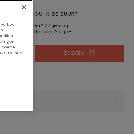
PPUNT BIJ JOU IN DE BUURT
t verkeer
 in het echt zien? Zit je nog
en
eem! Er is altijd een Pergo-
cookies
ellingen
de goede
ZOEKEN
n keuze hebt
amer