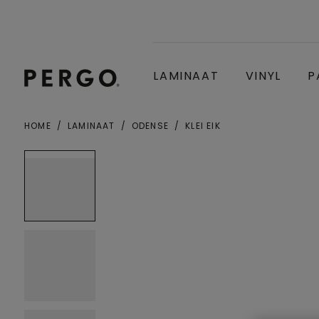
LAMINAAT
VINYL
P
HOME
LAMINAAT
ODENSE
KLEI EIK
Gemeente of postcode
Open image in lightbox