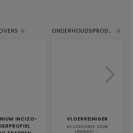
COVERS
ONDERHOUDSPRODU
P
CTEN
S
NIUM INCIZO-
VLOERREINIGER
DERPROFIEL
ACCESSOIRES VOOR
LAMINAAT