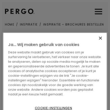
Open sear
Open
HOME
INSPIRATIE
INSPIRATIE – BROCHURES BESTELLEN
Ja... Wij maken gebruik van cookies
INSPIRATIE - BROCHURES
BESTELLEN
Deze website maakt gebruik van cookies om je
surfervaring te verbeteren, het verkeer naar onze website
te analyseren, delen op sociale media mogelijk te maken
en gepersonaliseerde advertenties te tonen. Je kunt alle
cookies of analytische cookies accepteren of je kunt je
cookie-instellingen wijzigen via de link "Je cookie-
LAMINAAT
Laminaat
instellingen wijzigen" hieronder. Essentiële en functionele
Brochure downloaden
cookies zijn noodzakelijk voor de goede werking van
onze website. Andere cookies worden pas geplaatst
VINYL
Vinyl
nadat je een keuze hebt gemaakt.
Brochure downloaden
COOKIE-INSTELLINGEN