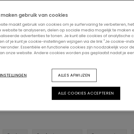
ZOEK EEN VERKOO
ij maken gebruik van cookies
Wil je deze vloer graag
met vragen? Geen probl
ite maakt gebruik van cookies om je surfervaring te verbeteren, he
verdeler in de buurt.
 website te analyseren, delen op sociale media mogelijk te maken 
liseerde advertenties te tonen. Je kunt alle cookies of analytische 
 of je kunt je cookie-instellingen wijzigen via de link "Je cookie-inst
 hieronder. Essentiële en functionele cookies zijn noodzakelijk voor 
an onze website. Andere cookies worden pas geplaatst nadat je ee
INSTELLINGEN
ALLES AFWIJZEN
Bekijk in je k
ALLE COOKIES ACCEPTEREN