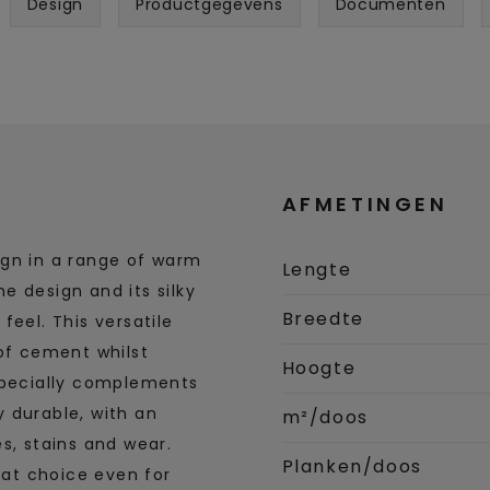
Design
Productgegevens
Documenten
AFMETINGEN
ign in a range of warm
Lengte
e design and its silky
Breedte
feel. This versatile
 of cement whilst
Hoogte
especially complements
ry durable, with an
m²/doos
s, stains and wear.
Planken/doos
eat choice even for