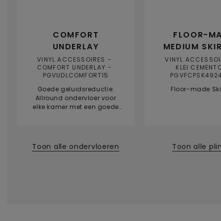
COMFORT
FLOOR-M
UNDERLAY
MEDIUM SKI
VINYL ACCESSOIRES
VINYL ACCESSO
COMFORT UNDERLAY
KLEI CEMENT
PGVUDLCOMFORT15
PGVFCPSK492
Goede geluidsreductie.
Floor-made Ski
Allround ondervloer voor
elke kamer met een goede
geluidsreductie.
Toon alle ondervloeren
Toon alle pli