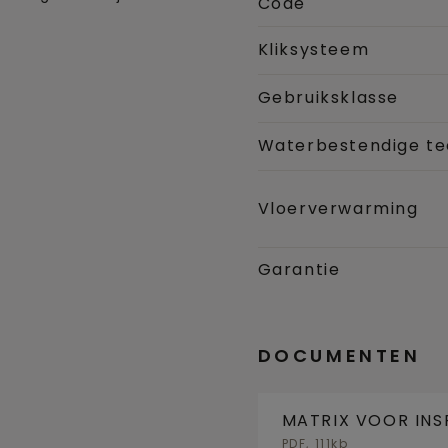
Code
Kliksysteem
Gebruiksklasse
Waterbestendige te
Vloerverwarming
Garantie
DOCUMENTEN
MATRIX VOOR INS
BASISVLOER
PDF, 111kb