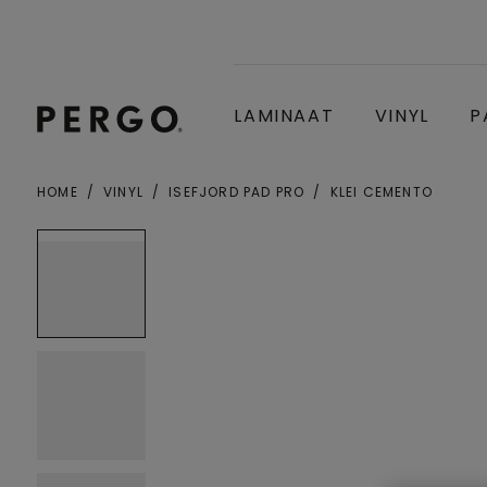
LAMINAAT
VINYL
P
HOME
VINYL
ISEFJORD PAD PRO
KLEI CEMENTO
Gemeente of postcode
Open image in lightbox