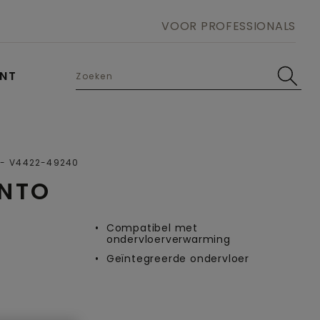
VOOR PROFESSIONALS
UNT
Open image in lightbox
V4422-49240
ENTO
e
Compatibel met
ondervloerverwarming
Geïntegreerde ondervloer