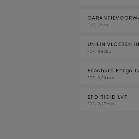
GARANTIEVOORWA
PDF, 75kb
UNILIN VLOEREN 
KOELING (BE)
PDF, 992kb
Brochure Pergo L
PDF, 3,34mb
EPD RIGID LVT
PDF, 2,27mb