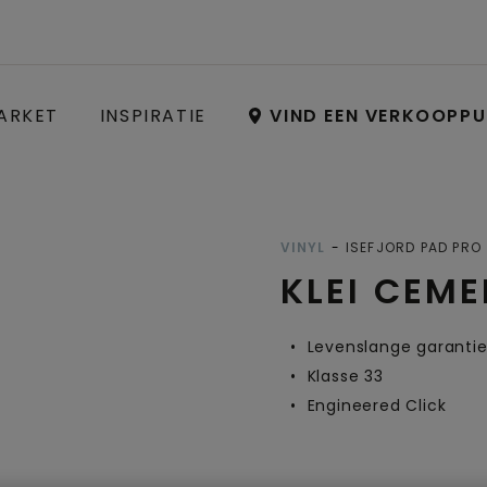
ARKET
INSPIRATIE
VIND EEN VERKOOPP
Open image in lightbox
VINYL
ISEFJORD PAD PRO
KLEI CEM
Levenslange garanti
Klasse 33
Engineered Click