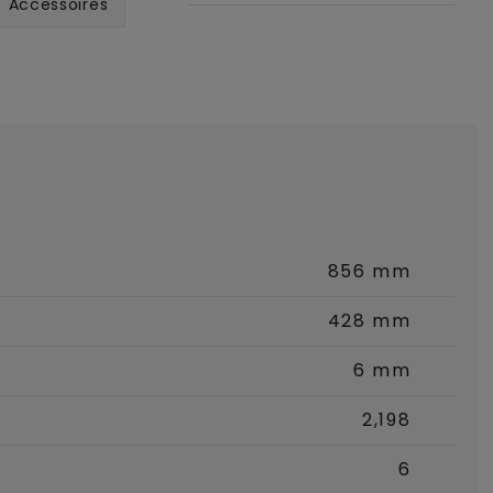
Accessoires
856 mm
428 mm
6 mm
2,198
6