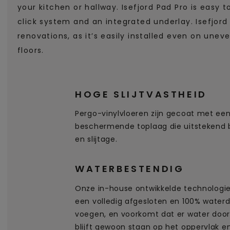
your kitchen or hallway. Isefjord Pad Pro is easy to
click system and an integrated underlay. Isefjord 
renovations, as it’s easily installed even on uneve
floors.
HOGE SLIJTVASTHEID
Pergo-vinylvloeren zijn gecoat met een
beschermende toplaag die uitstekend b
en slijtage.
WATERBESTENDIG
Onze in-house ontwikkelde technologie
een volledig afgesloten en 100% waterd
voegen, en voorkomt dat er water doord
blijft gewoon staan op het oppervlak e