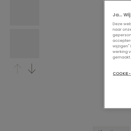
Ja... W
Deze webs
naar onze
gepersona
accepteren
wijzigen"
werking v
gemaakt.
COOKIE-