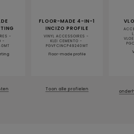
ADE
FLOOR-MADE 4-IN-1
VLO
RTING
INCIZO PROFILE
ACC
IRES
VINYL ACCESSOIRES
VLOE
O
KLEI CEMENTO
PG
40MT
PGVFCINCP49240MT
rting
Floor-made profile
nten
Toon alle profielen
onder