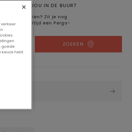
PPUNT BIJ JOU IN DE BUURT
 in het echt zien? Zit je nog
eem! Er is altijd een Pergo-
t verkeer
en
cookies
ellingen
ZOEKEN
de goede
n keuze hebt
amer