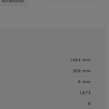
Accessoires
1494 mm
209 mm
6 mm
1,873
6