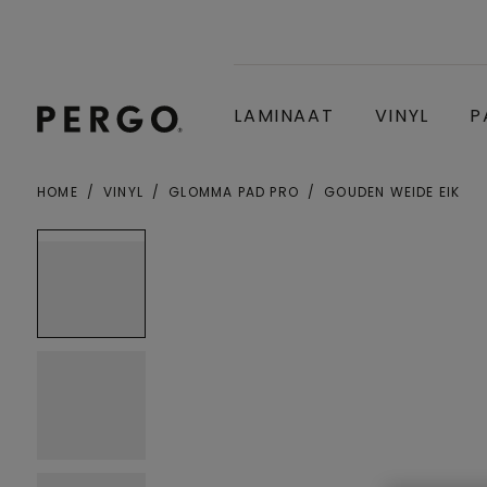
LAMINAAT
VINYL
P
HOME
VINYL
GLOMMA PAD PRO
GOUDEN WEIDE EIK
Gemeente of postcode
Open image in lightbox