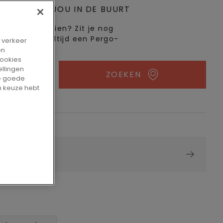
PPUNT BIJ JOU IN DE BUURT
 in het echt zien? Zit je nog
eem! Er is altijd een Pergo-
t verkeer
en
cookies
ellingen
ZOEKEN
de goede
n keuze hebt
amer