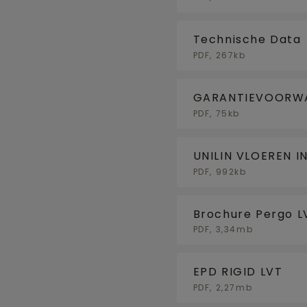
Technische Data
PDF, 267kb
GARANTIEVOORWA
PDF, 75kb
UNILIN VLOEREN 
KOELING (BE)
PDF, 992kb
Brochure Pergo L
PDF, 3,34mb
EPD RIGID LVT
PDF, 2,27mb