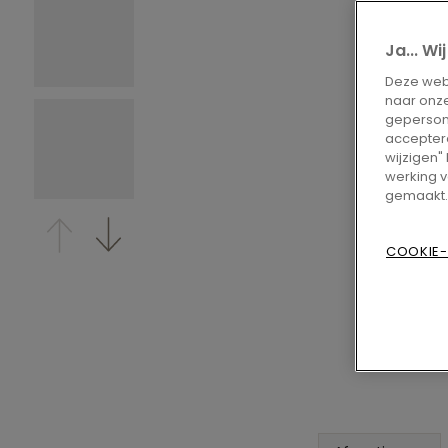
Ja... W
Deze webs
naar onze
gepersona
accepteren
wijzigen"
werking v
gemaakt.
COOKIE-