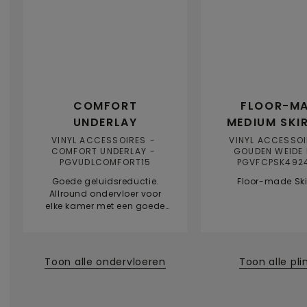
COMFORT
FLOOR-M
UNDERLAY
MEDIUM SKI
VINYL ACCESSOIRES
VINYL ACCESSO
COMFORT UNDERLAY
GOUDEN WEIDE 
PGVUDLCOMFORT15
PGVFCPSK492
Goede geluidsreductie.
Floor-made Ski
Allround ondervloer voor
elke kamer met een goede
geluidsreductie.
Toon alle ondervloeren
Toon alle pli