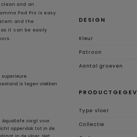
o clean and an
Glomma Pad Pro is easy
DESIGN
system and the
 as it can be easily
Kleur
oors.
Patroon
Aantal groeven
 superieure
estand is tegen vlekken
PRODUCTGEGEV
Type vloer
 AquaSafe zorgt voor
Collectie
icht oppervlak tot in de
ringt in de vloer. Het