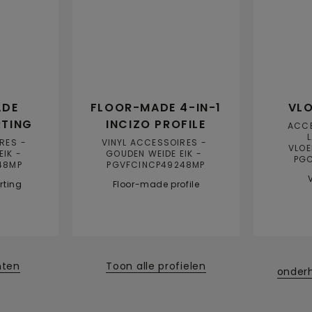
ADE
FLOOR-MADE 4-IN-1
VLO
RTING
INCIZO PROFILE
ACC
IRES
VINYL ACCESSOIRES
VLOE
EIK
GOUDEN WEIDE EIK
PG
48MP
PGVFCINCP49248MP
rting
Floor-made profile
nten
Toon alle profielen
onder