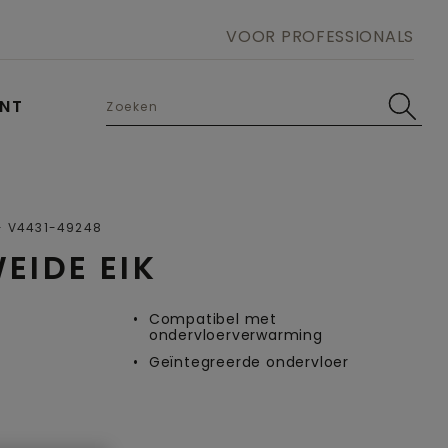
VOOR PROFESSIONALS
UNT
Open image in lightbox
V4431-49248
EIDE EIK
e
Compatibel met
ondervloerverwarming
Geïntegreerde ondervloer