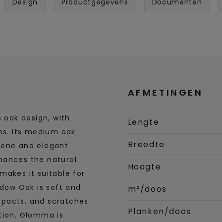
Design
Productgegevens
Documenten
AFMETINGEN
oak design, with
Lengte
ins. Its medium oak
Breedte
rene and elegant
hances the natural
Hoogte
makes it suitable for
dow Oak is soft and
m²/doos
impacts, and scratches
Planken/doos
tion. Glomma is