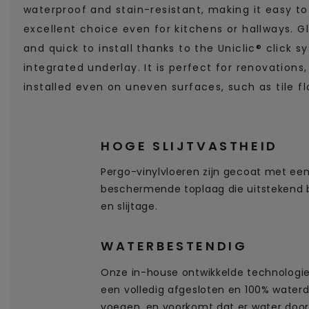
waterproof and stain-resistant, making it easy t
excellent choice even for kitchens or hallways. 
and quick to install thanks to the Uniclic® click 
integrated underlay. It is perfect for renovations,
installed even on uneven surfaces, such as tile fl
HOGE SLIJTVASTHEID
Pergo-vinylvloeren zijn gecoat met een
beschermende toplaag die uitstekend b
en slijtage.
WATERBESTENDIG
Onze in-house ontwikkelde technologie
een volledig afgesloten en 100% waterd
voegen, en voorkomt dat er water doord