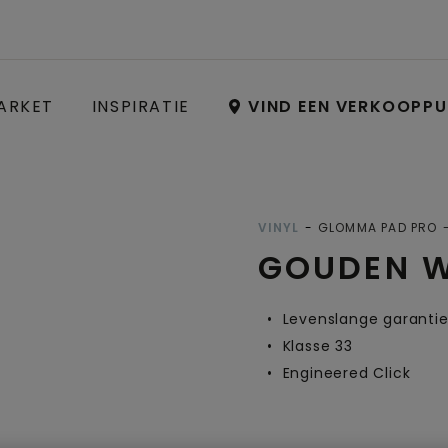
ARKET
INSPIRATIE
VIND EEN VERKOOPP
Open image in lightbox
VINYL
GLOMMA PAD PRO
GOUDEN W
Levenslange garanti
Klasse 33
Engineered Click