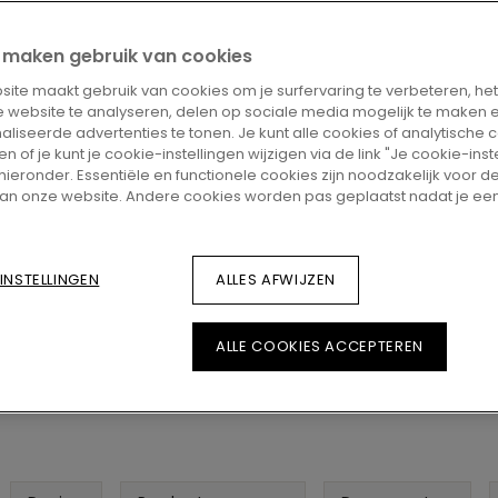
ZOEK EEN VERKOO
ij maken gebruik van cookies
Wil je deze vloer graag
met vragen? Geen probl
ite maakt gebruik van cookies om je surfervaring te verbeteren, he
verdeler in de buurt.
 website te analyseren, delen op sociale media mogelijk te maken 
liseerde advertenties te tonen. Je kunt alle cookies of analytische 
 of je kunt je cookie-instellingen wijzigen via de link "Je cookie-inst
 hieronder. Essentiële en functionele cookies zijn noodzakelijk voor 
an onze website. Andere cookies worden pas geplaatst nadat je ee
INSTELLINGEN
ALLES AFWIJZEN
Bekijk in je k
ALLE COOKIES ACCEPTEREN