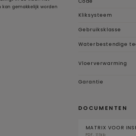
Code
n kan gemakkelijk worden
Kliksysteem
Gebruiksklasse
Waterbestendige te
Vloerverwarming
Garantie
DOCUMENTEN
MATRIX VOOR INS
BASISVLOER
PDF, 111kb