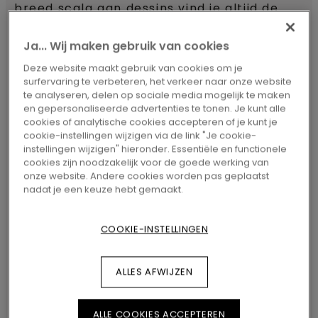
breed scala aan dessins vind je altijd de
perfecte match voor je interieur. Visby is
Ja... Wij maken gebruik van cookies
een Sensation-vloer, wat betekent dat hij
Deze website maakt gebruik van cookies om je
voelbare, bijzonder natuurgetrouwe
surfervaring te verbeteren, het verkeer naar onze website
te analyseren, delen op sociale media mogelijk te maken
structuren en een verfijnde matte
en gepersonaliseerde advertenties te tonen. Je kunt alle
afwerking heeft. De beschermende
cookies of analytische cookies accepteren of je kunt je
cookie-instellingen wijzigen via de link "Je cookie-
TitanX™-toplaag biedt een hoge kras- en
instellingen wijzigen" hieronder. Essentiële en functionele
cookies zijn noodzakelijk voor de goede werking van
slijtagebestendigheid en dankzij de
onze website. Andere cookies worden pas geplaatst
AquaSafe-technologie is de vloer
nadat je een keuze hebt gemaakt.
waterbestendig en zorgeloos in gebruik.
COOKIE-INSTELLINGEN
Visby is snel en eenvoudig te installeren
met het Uniclic™-kliksysteem.
ALLES AFWIJZEN
ALLE COOKIES ACCEPTEREN