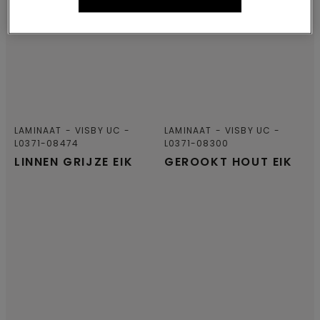
LAMINAAT
VISBY UC
LAMINAAT
VISBY UC
L0371-08474
L0371-08300
LINNEN GRIJZE EIK
GEROOKT HOUT EIK