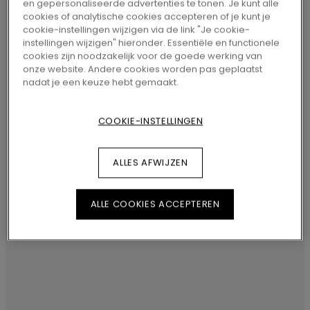
en gepersonaliseerde advertenties te tonen. Je kunt alle
cookies of analytische cookies accepteren of je kunt je
designs zijn dan ook sterk geïnspireerd op
cookie-instellingen wijzigen via de link "Je cookie-
het Scandinavische erfgoed. De
instellingen wijzigen" hieronder. Essentiële en functionele
cookies zijn noodzakelijk voor de goede werking van
beschermende TitanX™‑toplaag biedt
onze website. Andere cookies worden pas geplaatst
nadat je een keuze hebt gemaakt.
Perstorp een hoge weerstand tegen
krassen en slijtage, en dankzij de
COOKIE-INSTELLINGEN
AquaSafe‑technologie is de vloer
waterbestendig en zorgeloos in gebruik.
ALLES AFWIJZEN
Perstorp is snel en eenvoudig te
installeren dankzij het
ALLE COOKIES ACCEPTEREN
Uniclic™‑kliksysteem.