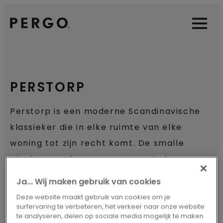
Open sear
Open
PERSTORP
Perstorp is een moderne Scandinavische
klassieker die in elke ruimte van elke
woning tot zijn recht komt. De smalle
planken zonder voegen geven je kamers
een eindeloos effect, ongeacht hun
Ja... Wij maken gebruik van cookies
grootte. De naam Perstorp is een
Deze website maakt gebruik van cookies om je
eerbetoon aan het Zweedse dorp waar de
surfervaring te verbeteren, het verkeer naar onze website
te analyseren, delen op sociale media mogelijk te maken
laminaatvloer ooit werd ontwikkeld. De