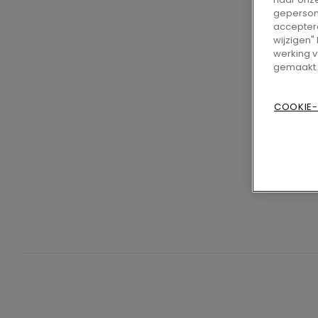
gepersona
accepteren
wijzigen"
werking v
gemaakt.
COOKIE-