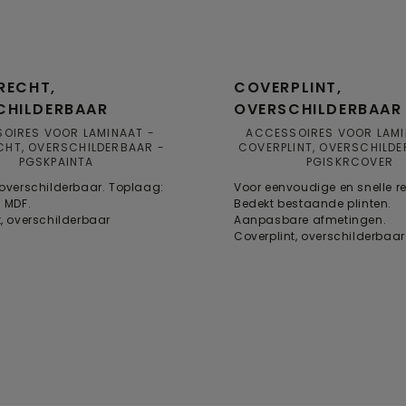
 RECHT,
COVERPLINT,
CHILDERBAAR
OVERSCHILDERBAAR
OIRES VOOR LAMINAAT
ACCESSOIRES VOOR LAM
ECHT, OVERSCHILDERBAAR
COVERPLINT, OVERSCHILD
PGSKPAINTA
PGISKRCOVER
, overschilderbaar. Toplaag:
Voor eenvoudige en snelle r
: MDF.
Bedekt bestaande plinten.
ht, overschilderbaar
Aanpasbare afmetingen.
Coverplint, overschilderbaar