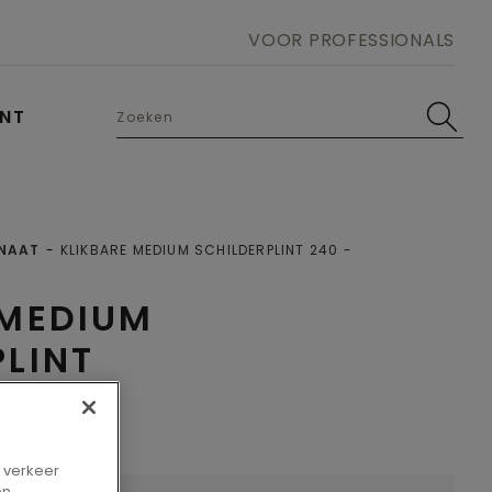
VOOR PROFESSIONALS
UNT
INAAT
KLIKBARE MEDIUM SCHILDERPLINT 240
 MEDIUM
PLINT
t verkeer
en