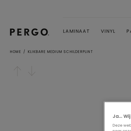
LAMINAAT
VINYL
P
HOME
KLIKBARE MEDIUM SCHILDERPLINT
Gemeente of postcode
Open image in lightbox
Ja... W
Deze webs
naar onze