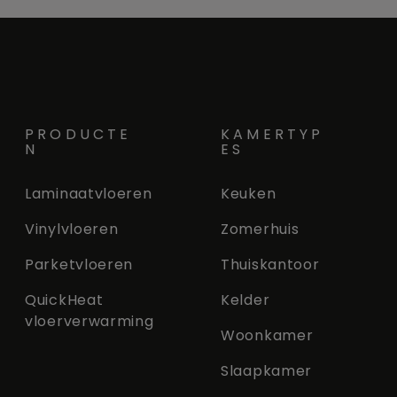
PRODUCTE
KAMERTYP
N
ES
Laminaatvloeren
Keuken
Vinylvloeren
Zomerhuis
Parketvloeren
Thuiskantoor
QuickHeat
Kelder
vloerverwarming
Woonkamer
Slaapkamer