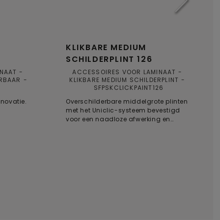
KLIKBARE MEDIUM
SCHILDERPLINT 126
INAAT
ACCESSOIRES VOOR LAMINAAT
ERBAAR
KLIKBARE MEDIUM SCHILDERPLINT
SFPSKCLICKPAINT126
enovatie.
Overschilderbare middelgrote plinten
met het Uniclic-systeem bevestigd
voor een naadloze afwerking en
eenvoudige installatie, zelfs in kleinere
ruimtes.