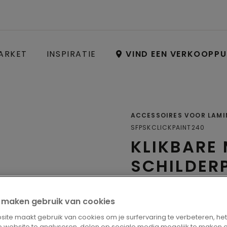
ARKET
INSPIRATIE
VIND EEN VERKOOPP
ACCESSOIRES VOOR LAM
SFPSKCLICKPAINT240
KLIKBARE
SCHILDER
Plinten
ij maken gebruik van cookies
ite maakt gebruik van cookies om je surfervaring te verbeteren, he
 website te analyseren, delen op sociale media mogelijk te maken 