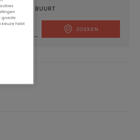
cookies
ALER IN UW BUURT
ellingen
de goede
n keuze hebt
ZOEKEN