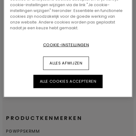
ZOEK EEN DEALER IN UW BUURT
cookie-instellingen wijzigen via de link "Je cookie-
instellingen wijzigen" hieronder. Essentiële en functionele
cookies zijn noodzakelijk voor de goede werking van
onze website. Andere cookies worden pas geplaatst
nadat je een keuze hebt gemaakt.
ZOEKEN
COOKIE-INSTELLINGEN
ALLES AFWIJZEN
ALLE COOKIES ACCEPTEREN
PRODUCTKENMERKEN
PGWPPSKRMM