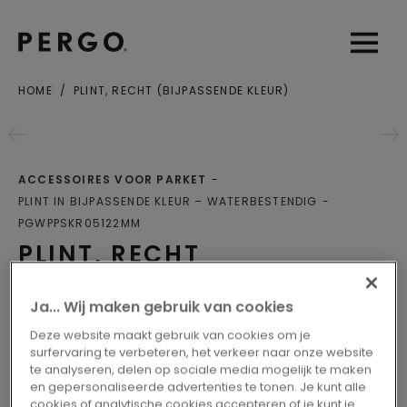
Open sear
Open
HOME
PLINT, RECHT (BIJPASSENDE KLEUR)
Gemeente of postcode
ACCESSOIRES VOOR PARKET
PLINT IN BIJPASSENDE KLEUR – WATERBESTENDIG
PGWPPSKR05122MM
PLINT, RECHT
(BIJPASSENDE KLEUR)
Ja... Wij maken gebruik van cookies
Plinten
Deze website maakt gebruik van cookies om je
surfervaring te verbeteren, het verkeer naar onze website
te analyseren, delen op sociale media mogelijk te maken
en gepersonaliseerde advertenties te tonen. Je kunt alle
cookies of analytische cookies accepteren of je kunt je