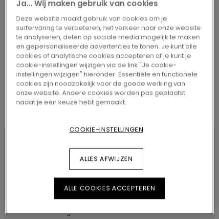
Ja... Wij maken gebruik van cookies
Deze website maakt gebruik van cookies om je
surfervaring te verbeteren, het verkeer naar onze website
te analyseren, delen op sociale media mogelijk te maken
ZOEKEN
en gepersonaliseerde advertenties te tonen. Je kunt alle
cookies of analytische cookies accepteren of je kunt je
cookie-instellingen wijzigen via de link "Je cookie-
instellingen wijzigen" hieronder. Essentiële en functionele
cookies zijn noodzakelijk voor de goede werking van
onze website. Andere cookies worden pas geplaatst
nadat je een keuze hebt gemaakt.
COOKIE-INSTELLINGEN
ALLES AFWIJZEN
PRODUCTKENMERKEN
Stevige aluminium profielen met
ALLE COOKIES ACCEPTEREN
laminaatoppervlak. Speciaal ontwikkeld voor
commercieel gebruik en zones voor intensief