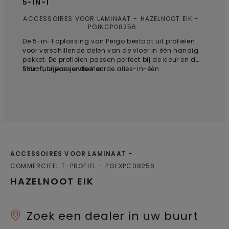
5-IN-1
ACCESSOIRES VOOR LAMINAAT
HAZELNOOT EIK
PGINCP08256
De 5-in-1 oplossing van Pergo bestaat uit profielen
voor verschillende delen van de vloer in één handig
pakket. De profielen passen perfect bij de kleur en de
structuur van je vloer en de alles-in-één
5-in-1, bijpassende kleur
oplossingen bieden een naadloos resultaat. Met de
gepatenteerde Incizo®-oplossing kan je de profielen
in elke gewenste vorm knippen: 1. T-profiel: van
laminaat naar laminaat; 2. Vloerbedekkingsprofiel:
van laminaat naar zachte vloerbedekking; 3.
Reductieprofiel: van laminaat naar tegels, vinyl of
linoleum; 4. Eindprofiel: voor afwerking langs
drempels, schuifdeuren, enz.; 5 Trapneusprofiel: voor
een vlakke afwerking van traptreden / voor een
ACCESSOIRES VOOR LAMINAAT
afstapje vanaf een zwevende vloer, bijvoorbeeld
COMMERCIEEL T-PROFIEL
PGEXPC08256
boven aan de trap of voor afstapje in een kamer.
Bestel voor toepassingen op trappen of opstapjes
HAZELNOOT EIK
het Incizo aluminium onderprofiel voor trappen
afzonderlijk.
Zoek een dealer in uw buurt