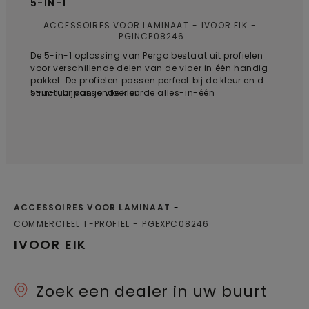
5-IN-1
ACCESSOIRES VOOR LAMINAAT
IVOOR EIK
PGINCP08246
De 5-in-1 oplossing van Pergo bestaat uit profielen
voor verschillende delen van de vloer in één handig
pakket. De profielen passen perfect bij de kleur en de
structuur van je vloer en de alles-in-één
5-in-1, bijpassende kleur
oplossingen bieden een naadloos resultaat. Met de
gepatenteerde Incizo®-oplossing kan je de profielen
in elke gewenste vorm knippen: 1. T-profiel: van
laminaat naar laminaat; 2. Vloerbedekkingsprofiel:
van laminaat naar zachte vloerbedekking; 3.
Reductieprofiel: van laminaat naar tegels, vinyl of
linoleum; 4. Eindprofiel: voor afwerking langs
drempels, schuifdeuren, enz.; 5 Trapneusprofiel: voor
een vlakke afwerking van traptreden / voor een
ACCESSOIRES VOOR LAMINAAT
afstapje vanaf een zwevende vloer, bijvoorbeeld
COMMERCIEEL T-PROFIEL
PGEXPC08246
boven aan de trap of voor afstapje in een kamer.
Bestel voor toepassingen op trappen of opstapjes
IVOOR EIK
het Incizo aluminium onderprofiel voor trappen
afzonderlijk.
Zoek een dealer in uw buurt