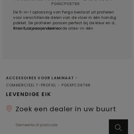
PGINCP06796
De 5-in-1 oplossing van Pergo bestaat uit profielen
voor verschillende delen van de vloer in één handig
pakket. De profielen passen perfect bij de kleur en de
structuur van je vloer en de alles-in-één
5-in-1, bijpassende kleur
oplossingen bieden een naadloos resultaat. Met de
gepatenteerde Incizo®-oplossing kan je de profielen
in elke gewenste vorm knippen: 1. T-profiel: van
laminaat naar laminaat; 2. Vloerbedekkingsprofiel:
van laminaat naar zachte vloerbedekking; 3.
Reductieprofiel: van laminaat naar tegels, vinyl of
linoleum; 4. Eindprofiel: voor afwerking langs
drempels, schuifdeuren, enz.; 5 Trapneusprofiel: voor
een vlakke afwerking van traptreden / voor een
ACCESSOIRES VOOR LAMINAAT
afstapje vanaf een zwevende vloer, bijvoorbeeld
COMMERCIEEL T-PROFIEL
PGEXPC06796
boven aan de trap of voor afstapje in een kamer.
Bestel voor toepassingen op trappen of opstapjes
LEVENDIGE EIK
het Incizo aluminium onderprofiel voor trappen
afzonderlijk.
Zoek een dealer in uw buurt
Gemeente of postcode