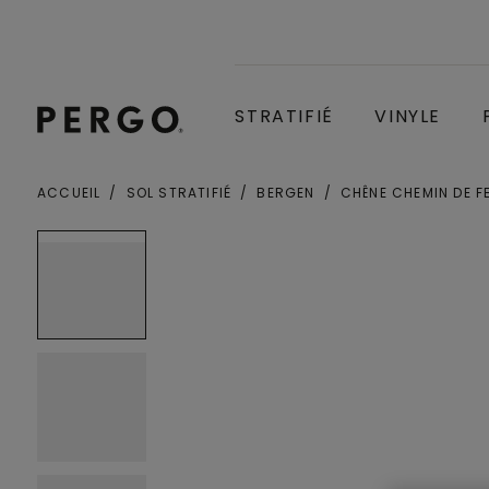
STRATIFIÉ
VINYLE
ACCUEIL
SOL STRATIFIÉ
BERGEN
CHÊNE CHEMIN DE F
Localité ou code postal
Open image in lightbox