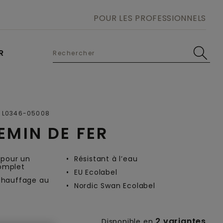
POUR LES PROFESSIONNELS
R
Open image in lightbox
L0346-05008
EMIN DE FER
 pour un
Résistant à l’eau
omplet
EU Ecolabel
chauffage au
Nordic Swan Ecolabel
2 variantes
Disponible en