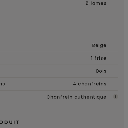
8 lames
Beige
1 frise
Bois
ns
4 chanfreins
Chanfrein authentique
ODUIT