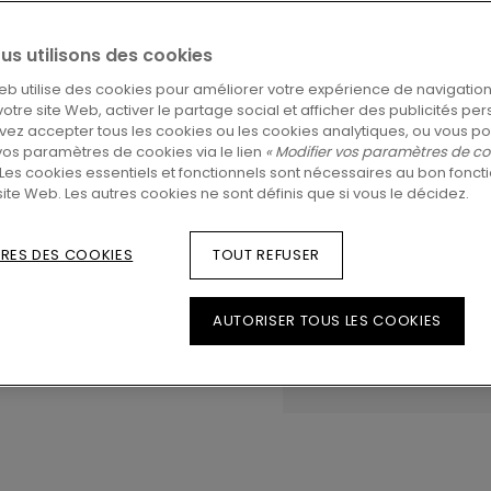
us utilisons des cookies
TROUVEZ UN REV
eb utilise des cookies pour améliorer votre expérience de navigation
Vous brûlez d’impatien
 votre site Web, activer le partage social et afficher des publicités pe
vous posez des questio
ez accepter tous les cookies ou les cookies analytiques, ou vous p
toujours un revendeur 
vos paramètres de cookies via le lien
« Modifier vos paramètres de co
Les cookies essentiels et fonctionnels sont nécessaires au bon fonc
site Web. Les autres cookies ne sont définis que si vous le décidez.
RES DES COOKIES
TOUT REFUSER
AUTORISER TOUS LES COOKIES
Afficher dans