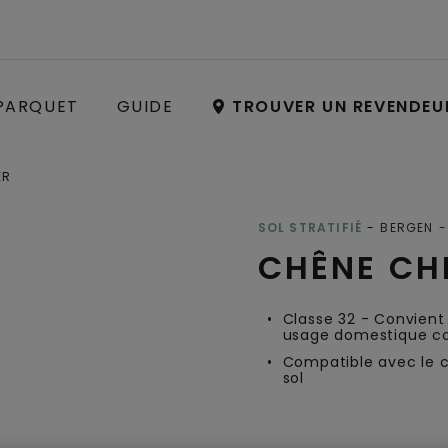
PARQUET
GUIDE
TROUVER UN REVENDEU
ER
Open image in lightbox
SOL STRATIFIÉ
BERGEN
CHÊNE CH
Classe 32 - Convient
usage domestique c
Compatible avec le 
sol