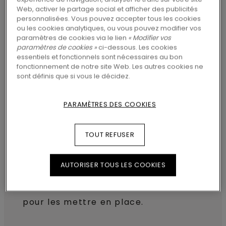
Web, activer le partage social et afficher des publicités
des plinthes assorties à votre sol. Vous
personnalisées. Vous pouvez accepter tous les cookies
voulez accorder les plinthes avec votre
ou les cookies analytiques, ou vous pouvez modifier vos
paramètres de cookies via le lien
« Modifier vos
mur ? Choisissez alors nos plinthes
paramètres de cookies »
ci-dessous. Les cookies
essentiels et fonctionnels sont nécessaires au bon
blanches ou à peindre.
fonctionnement de notre site Web. Les autres cookies ne
sont définis que si vous le décidez.
Mesurez la longueur de vos murs d’un
PARAMÈTRES DES COOKIES
coin à l’autre.
Coupez la plinthe au bon angle à l’aide
TOUT REFUSER
d’une scie circulaire.
Appliquez une couche de colle
Pergo
AUTORISER TOUS LES COOKIES
Multiglue
uniformément sur chaque
plinthe et appuyez fermement dessus
pour les mettre en place.