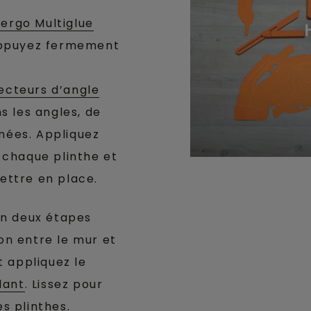
ergo Multiglue
appuyez fermement
ecteurs d’angle
s les angles, de
gnées. Appliquez
 chaque plinthe et
ttre en place.
en deux étapes
ion entre le mur et
 appliquez le
lant
. Lissez pour
es plinthes.