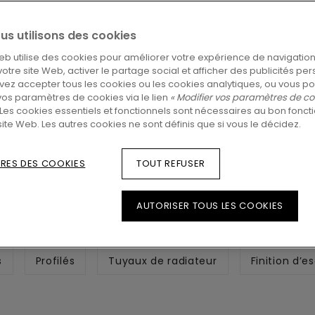
rbe finition pour votre sol. Maintenant que vot
z la touche finale en choisissant parmi notre 
us utilisons des cookies
filés assortis. Découvrez ici tout ce que vous d
eb utilise des cookies pour améliorer votre expérience de navigation
 votre site Web, activer le partage social et afficher des publicités pe
peaufiner tous les détails.
ez accepter tous les cookies ou les cookies analytiques, ou vous p
vos paramètres de cookies via le lien
« Modifier vos paramètres de co
Les cookies essentiels et fonctionnels sont nécessaires au bon fonc
DÉCOUVREZ TOUS LES ACCESSOIRES
site Web. Les autres cookies ne sont définis que si vous le décidez.
RES DES COOKIES
TOUT REFUSER
AUTORISER TOUS LES COOKIES
s
Profilés
Tuyaux de radiateur
Finition d’es