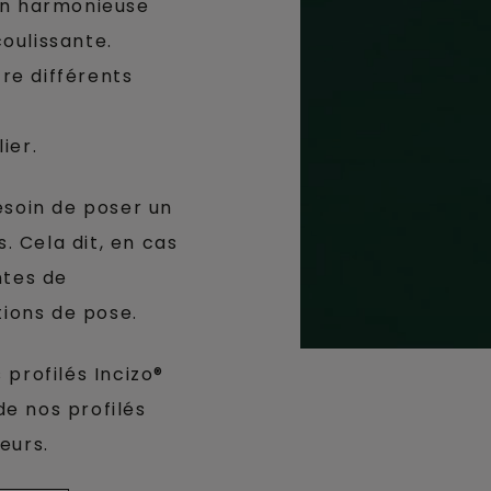
ion harmonieuse
coulissante.
ntre différents
)
ier.
esoin de poser un
s. Cela dit, en cas
ntes de
tions de pose.
profilés Incizo®
de nos profilés
eurs.