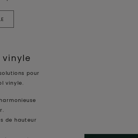
LE
 vinyle
 solutions pour
l vinyle.
n harmonieuse
r.
ces de hauteur