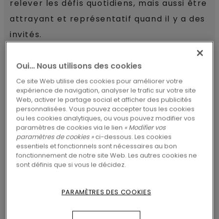
relever les défis quotidiens, mais aussi être
attrayant et représentatif quand il y a des
invités.
Oui… Nous utilisons des cookies
DÉCOUVRIR TOUS LES SOLS POUR
SALON
Ce site Web utilise des cookies pour améliorer votre
expérience de navigation, analyser le trafic sur votre site
Web, activer le partage social et afficher des publicités
personnalisées. Vous pouvez accepter tous les cookies
ou les cookies analytiques, ou vous pouvez modifier vos
paramètres de cookies via le lien
« Modifier vos
paramètres de cookies »
ci-dessous. Les cookies
essentiels et fonctionnels sont nécessaires au bon
fonctionnement de notre site Web. Les autres cookies ne
Le parquet est un excellent
sont définis que si vous le décidez.
sol pour le salon
PARAMÈTRES DES COOKIES
Il y a un grand choix de décors de parquet.
Les avantages du parquet contrecollé sont