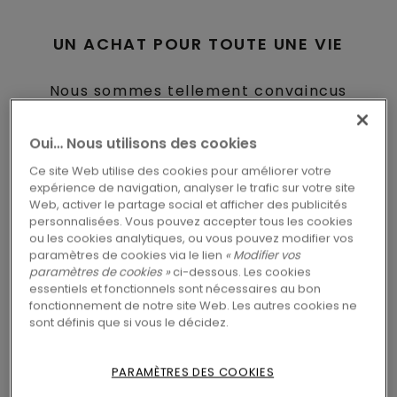
UN ACHAT POUR TOUTE UNE VIE
Nous sommes tellement convaincus
de la durabilité de nos sols que nous
Oui… Nous utilisons des cookies
leur attribuons une
garantie à vie
.
Ce site Web utilise des cookies pour améliorer votre
Ce qui est à la fois bénéfique pour
expérience de navigation, analyser le trafic sur votre site
vous et pour l'environnement.
Web, activer le partage social et afficher des publicités
personnalisées. Vous pouvez accepter tous les cookies
ou les cookies analytiques, ou vous pouvez modifier vos
paramètres de cookies via le lien
« Modifier vos
EN SAVOIR PLUS
paramètres de cookies »
ci-dessous. Les cookies
essentiels et fonctionnels sont nécessaires au bon
fonctionnement de notre site Web. Les autres cookies ne
sont définis que si vous le décidez.
CHOISISSEZ DES PRODUITS ÉCO-
CERTIFIÉS
PARAMÈTRES DES COOKIES