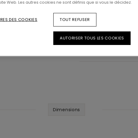
site Web. Les autres cookies ne sont définis que si vous le décidez.
LOCALISEZ U
RES DES COOKIES
TOUT REFUSER
AUTORISER TOUS LES COOKIES
Dimensions