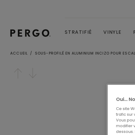
STRATIFIÉ
VINYLE
ACCUEIL
SOUS-PROFILÉ EN ALUMINIUM INCIZO POUR ESCA
Localité ou code postal
Open image in lightbox
Oui… No
Ce site W
trafic sur
Vous pouv
modifier 
dessous. 