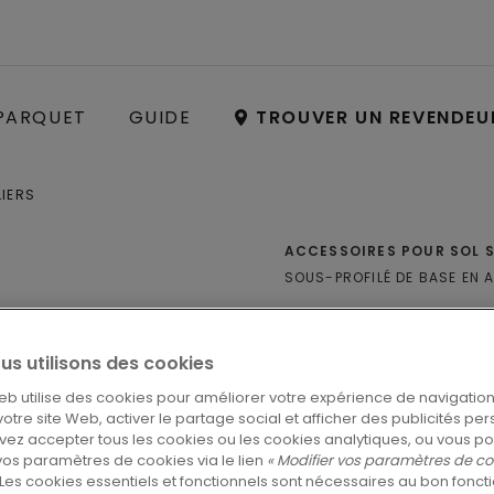
PARQUET
GUIDE
TROUVER UN REVENDEU
LIERS
ACCESSOIRES POUR SOL S
SOUS-PROFILÉ DE BASE EN 
SOUS-PRO
INCIZO PO
us utilisons des cookies
eb utilise des cookies pour améliorer votre expérience de navigation
Profilés
 votre site Web, activer le partage social et afficher des publicités pe
ez accepter tous les cookies ou les cookies analytiques, ou vous p
vos paramètres de cookies via le lien
« Modifier vos paramètres de co
Les cookies essentiels et fonctionnels sont nécessaires au bon fonc