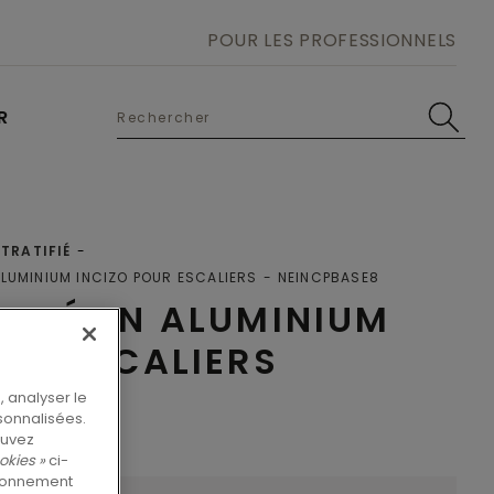
POUR LES PROFESSIONNELS
R
TRATIFIÉ
ALUMINIUM INCIZO POUR ESCALIERS
NEINCPBASE8
FILÉ EN ALUMINIUM
UR ESCALIERS
, analyser le
rsonnalisées.
ouvez
okies »
ci-
tionnement