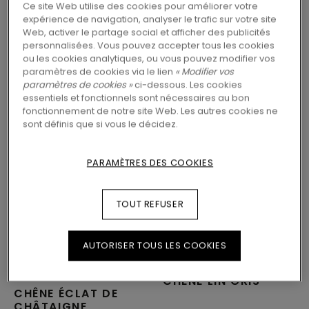
Ce site Web utilise des cookies pour améliorer votre
expérience de navigation, analyser le trafic sur votre site
Web, activer le partage social et afficher des publicités
personnalisées. Vous pouvez accepter tous les cookies
SOLS STRATIFIÉS CHAMBRE
ou les cookies analytiques, ou vous pouvez modifier vos
paramètres de cookies via le lien
« Modifier vos
paramètres de cookies »
ci-dessous. Les cookies
essentiels et fonctionnels sont nécessaires au bon
fonctionnement de notre site Web. Les autres cookies ne
sont définis que si vous le décidez.
PARAMÈTRES DES COOKIES
TOUT REFUSER
AUTORISER TOUS LES COOKIES
SOL STRATIFIÉ
SOL STRATIFIÉ
VISBY UC
LILLEHAMMER PRO UC
L0371-08474
L0274-08306
CHÊNE LIN GRIS
CHÊNE ÉCLAT DE
CHÂTAIGNE