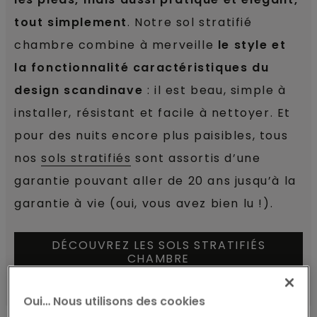
tout simplement
. Notre sol stratifié
chambre combine à merveille
le style et
la fonctionnalité caractéristiques du
design scandinave
: il est beau, simple à
installer, résistant et facile à nettoyer. Et
pour des nuits encore plus paisibles, tous
nos
sols stratifiés
sont assortis d’une
garantie pouvant aller de 20 ans jusqu’à la
garantie à vie (oui, vous avez bien lu !).
DÉCOUVREZ LES SOLS STRATIFIÉS
CHAMBRE
Oui… Nous utilisons des cookies