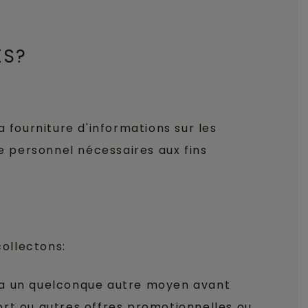
ES?
la fourniture d'informations sur les
re personnel nécessaires aux fins
ollectons:
via un quelconque autre moyen avant
sort ou autres offres promotionnelles ou