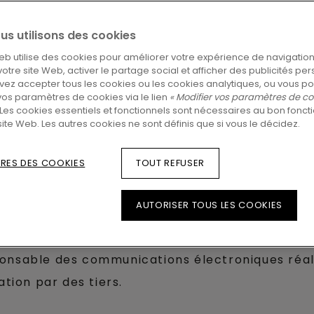
exclusivement destinées à des fins informative
ous nous efforcions de fournir des informations e
us utilisons des cookies
ons communiquées. Nous nous réservons le droit d
eb utilise des cookies pour améliorer votre expérience de navigation
 votre site Web, activer le partage social et afficher des publicités pe
ez accepter tous les cookies ou les cookies analytiques, ou vous p
vos paramètres de cookies via le lien
« Modifier vos paramètres de co
Les cookies essentiels et fonctionnels sont nécessaires au bon fonc
strateurs, employés ou conseillers ne peut être
site Web. Les autres cookies ne sont définis que si vous le décidez.
te ou des informations qu'il contient.
RES DES COOKIES
TOUT REFUSER
mmages liés à toute interruption du Site, causé
 la consultation ou l’utilisation de sites web (p
AUTORISER TOUS LES COOKIES
 aux informations fournies sur lesdits sites web.
nsable des communications électroniques réalisée
ation par des tiers.