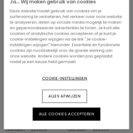
Ja... Wij maken gebruik van cookies
Deze website maakt gebruik van cookies om je
surfervaring te verbeteren, het verkeer naar onze website
te analyseren, delen op sociale media mogelijk te maken
en gepersonaliseerde advertenties te tonen. Je kunt alle
cookies of analytische cookies accepteren of je kunt je
cookie-instellingen wijzigen via de link "Je cookie-
LAMINAAT
BERGEN
LAMINAAT
BERGEN
instellingen wijzigen" hieronder. Essentiële en functionele
L0346-05022
L0346-05021
cookies zijn noodzakelijk voor de goede werking van
TROMSDALEN EIK
RODE KLEI TEAK
onze website. Andere cookies worden pas geplaatst
nadat je een keuze hebt gemaakt.
COOKIE-INSTELLINGEN
ALLES AFWIJZEN
ALLE COOKIES ACCEPTEREN
LAMINAAT
BERGEN
LAMINAAT
BERGEN