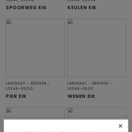
SPOORWEG EIK
KEULEN EIK
LAMINAAT
BERGEN
LAMINAAT
BERGEN
L0346-05010
L0346-05011
PIER EIK
WENEN EIK